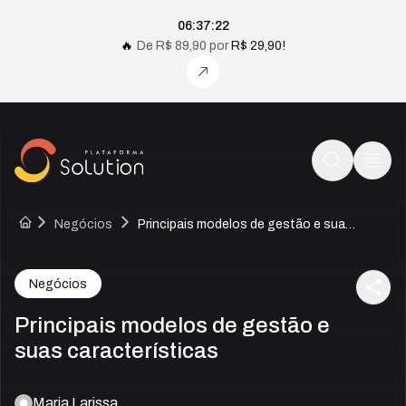
Faltam
06
horas,
37
minutos e
21
segu
06
:
37
:
21
🔥
De
R$ 89,90
por
R$ 29,90
!
Negócios
Principais modelos de gestão e suas características
Negócios
Principais modelos de gestão e
suas características
Autor:
Maria Larissa