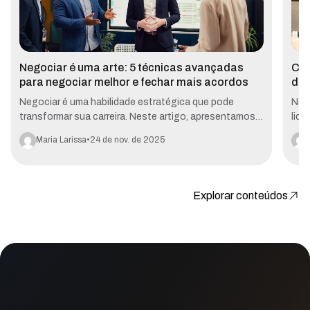
Negociar é uma arte: 5 técnicas avançadas
Com
para negociar melhor e fechar mais acordos
dia
Negociar é uma habilidade estratégica que pode
Neg
transformar sua carreira. Neste artigo, apresentamos 5
lide
técnicas essenciais do planejamento à criação de
téc
Maria Larissa
24 de nov. de 2025
valor ensinadas no curso Técnicas de Negociação: A
reso
Arte da Negociação, da Plataforma Solution. Aprenda
plan
como aplicá-las e alcance resultados reais em suas
empr
negociações.
Explorar conteúdos