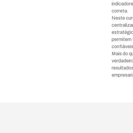
indicadore
correta.
Neste cur
centraliza
estratégi
permitem t
confiávei
Mais do qu
verdadeir
resultado
empresari