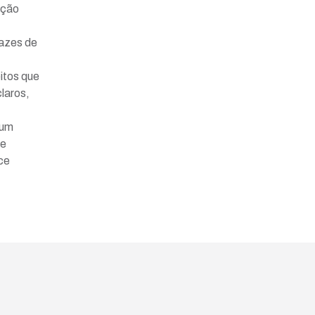
eção
pazes de
itos que
laros,
 um
de
ce