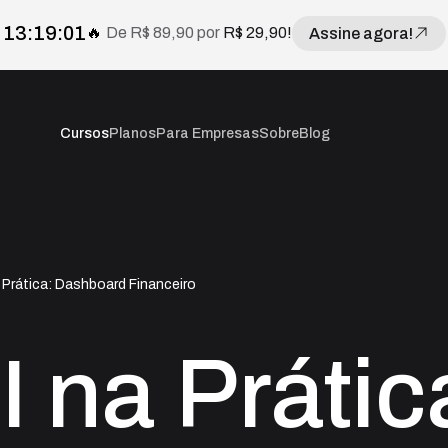
Faltam
13
horas,
19
minutos e
00
segundos para 
13
:
19
:
00
🔥
De
R$ 89,90
por
R$ 29,90
!
Assine agora!
Cursos
Planos
Para Empresas
Sobre
Blog
 Prática: Dashboard Financeiro
 na Prátic