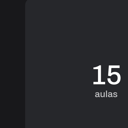
15
aulas