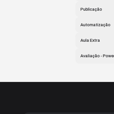
Publicação
Automatização
Aula Extra
Avaliação - Power
Este curso inclui