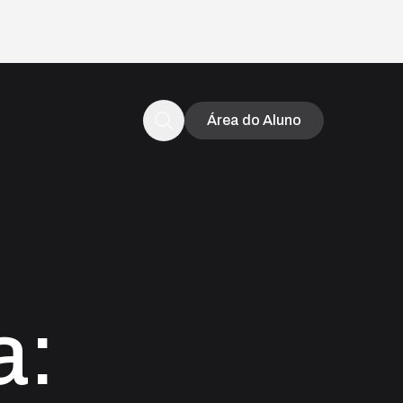
o fim da promoção
Área do Aluno
a: