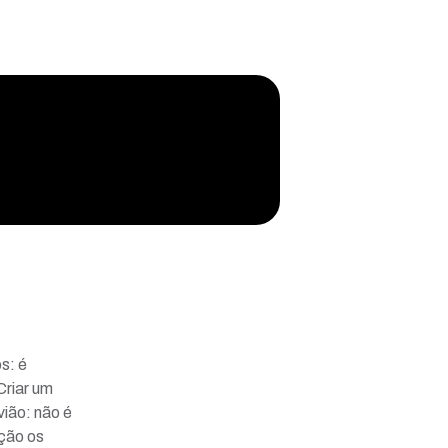
s: é
Criar um
vião: não é
ição os